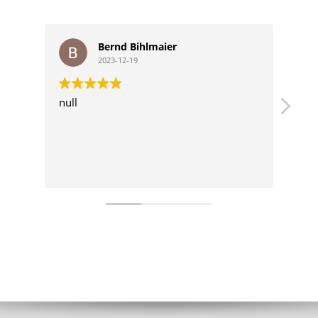
Bernd Bihlmaier
2023-12-19
null
Gut
Ter
ein