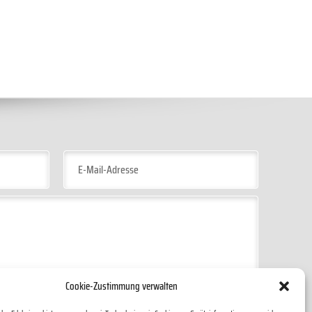
 genommen. Ich stimme zu, dass meine Angaben zur Kontaktaufnahme und für Rückfragen
Cookie-Zustimmung verwalten
eCAPTCHA geschützt und es gelten die
Datenschutzbestimmungen
und
Nutzungsbedingungen